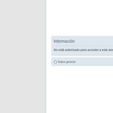
Información
No está autorizado para acceder a este áre
Índice general