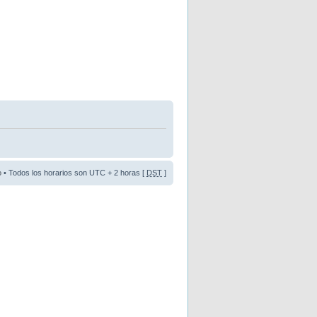
o
• Todos los horarios son UTC + 2 horas [
DST
]