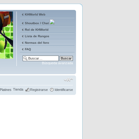
KHWorld Web
Shoutbox / Chat
Rol de KHWorld
Lista de Rangos
Normas del foro
FAQ
Búsqueda avanzada
Tienda
Platines
Registrarse
Identificarse