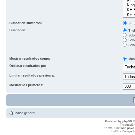
Buscar en subforos:
Sí
Buscar en :
Títul
Solo 
Solo 
Solo
Mostrar resultados como:
Men
Ordenar resultados por:
Limitar resultados previos a:
Mostrar los primeros:
Índice general
Powered by
phpBB
©
Traducción
Karma functions pow
I
c
e
B
l
u
e
Design b