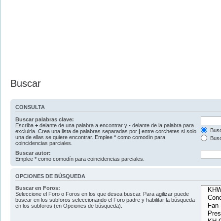
Buscar
CONSULTA
Buscar palabras clave:
Escriba
+
delante de una palabra a encontrar y
-
delante de la palabra para
Busc
excluirla. Crea una lista de palabras separadas por
|
entre corchetes si solo
una de ellas se quiere encontrar. Emplee
*
como comodín para
Busc
coincidencias parciales.
Buscar autor:
Emplee * como comodín para coincidencias parciales.
OPCIONES DE BÚSQUEDA
Buscar en Foros:
Seleccione el Foro o Foros en los que desea buscar. Para agilizar puede
buscar en los subforos seleccionando el Foro padre y habilitar la búsqueda
en los subforos (en Opciones de búsqueda).