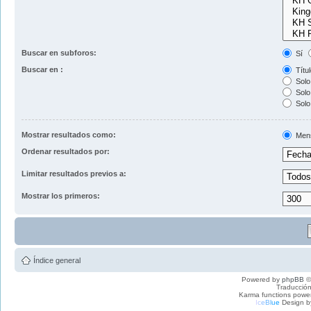
Buscar en subforos:
Sí
Buscar en :
Títul
Solo 
Solo 
Solo
Mostrar resultados como:
Men
Ordenar resultados por:
Limitar resultados previos a:
Mostrar los primeros:
Índice general
Powered by
phpBB
©
Traducción
Karma functions pow
I
c
e
B
l
u
e
Design b