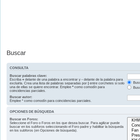
Buscar
CONSULTA
Buscar palabras clave:
Escriba
+
delante de una palabra a encontrar y
-
delante de la palabra para
Busc
excluirla. Crea una lista de palabras separadas por
|
entre corchetes si solo
una de ellas se quiere encontrar. Emplee
*
como comodín para
Busc
coincidencias parciales.
Buscar autor:
Emplee * como comodín para coincidencias parciales.
OPCIONES DE BÚSQUEDA
Buscar en Foros:
Seleccione el Foro o Foros en los que desea buscar. Para agilizar puede
buscar en los subforos seleccionando el Foro padre y habilitar la búsqueda
en los subforos (en Opciones de búsqueda).