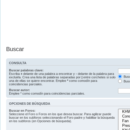
Buscar
CONSULTA
Buscar palabras clave:
Escriba
+
delante de una palabra a encontrar y
-
delante de la palabra para
Busc
excluirla. Crea una lista de palabras separadas por
|
entre corchetes si solo
una de ellas se quiere encontrar. Emplee
*
como comodín para
Busc
coincidencias parciales.
Buscar autor:
Emplee * como comodín para coincidencias parciales.
OPCIONES DE BÚSQUEDA
Buscar en Foros:
Seleccione el Foro o Foros en los que desea buscar. Para agilizar puede
buscar en los subforos seleccionando el Foro padre y habilitar la búsqueda
en los subforos (en Opciones de búsqueda).