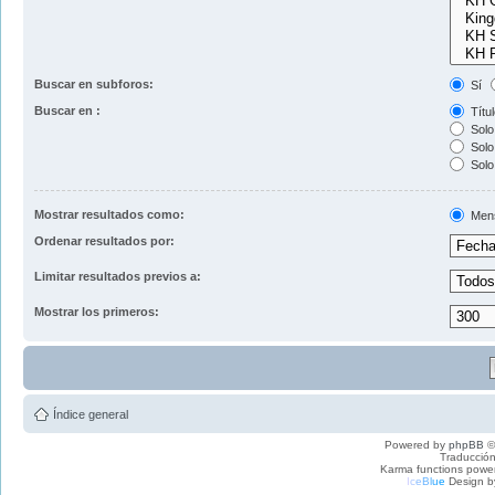
Buscar en subforos:
Sí
Buscar en :
Títul
Solo 
Solo 
Solo
Mostrar resultados como:
Men
Ordenar resultados por:
Limitar resultados previos a:
Mostrar los primeros:
Índice general
Powered by
phpBB
©
Traducción
Karma functions pow
I
c
e
B
l
u
e
Design b