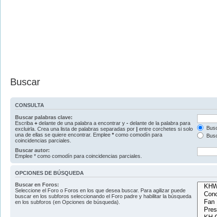
Buscar
CONSULTA
Buscar palabras clave:
Escriba
+
delante de una palabra a encontrar y
-
delante de la palabra para
Busc
excluirla. Crea una lista de palabras separadas por
|
entre corchetes si solo
una de ellas se quiere encontrar. Emplee
*
como comodín para
Busc
coincidencias parciales.
Buscar autor:
Emplee * como comodín para coincidencias parciales.
OPCIONES DE BÚSQUEDA
Buscar en Foros:
Seleccione el Foro o Foros en los que desea buscar. Para agilizar puede
buscar en los subforos seleccionando el Foro padre y habilitar la búsqueda
en los subforos (en Opciones de búsqueda).