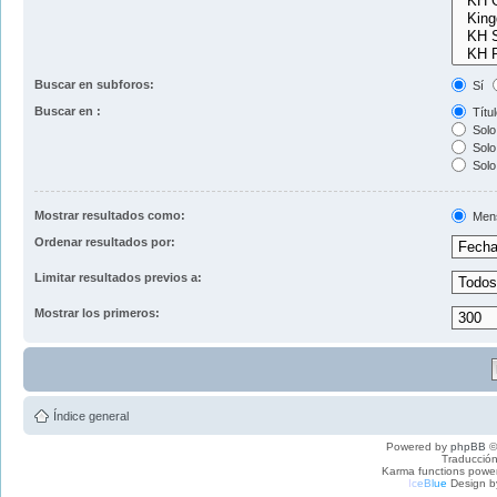
Buscar en subforos:
Sí
Buscar en :
Títul
Solo 
Solo 
Solo
Mostrar resultados como:
Men
Ordenar resultados por:
Limitar resultados previos a:
Mostrar los primeros:
Índice general
Powered by
phpBB
©
Traducción
Karma functions pow
I
c
e
B
l
u
e
Design b