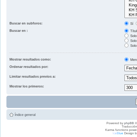
Buscar en subforos:
Sí
Buscar en :
Títul
Solo 
Solo 
Solo
Mostrar resultados como:
Men
Ordenar resultados por:
Limitar resultados previos a:
Mostrar los primeros:
Índice general
Powered by
phpBB
©
Traducción
Karma functions pow
I
c
e
B
l
u
e
Design b