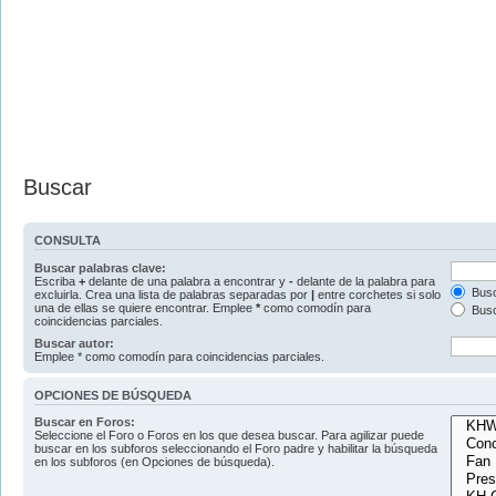
Buscar
CONSULTA
Buscar palabras clave:
Escriba
+
delante de una palabra a encontrar y
-
delante de la palabra para
Busc
excluirla. Crea una lista de palabras separadas por
|
entre corchetes si solo
una de ellas se quiere encontrar. Emplee
*
como comodín para
Busc
coincidencias parciales.
Buscar autor:
Emplee * como comodín para coincidencias parciales.
OPCIONES DE BÚSQUEDA
Buscar en Foros:
Seleccione el Foro o Foros en los que desea buscar. Para agilizar puede
buscar en los subforos seleccionando el Foro padre y habilitar la búsqueda
en los subforos (en Opciones de búsqueda).