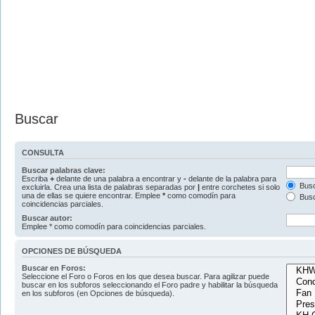
Buscar
CONSULTA
Buscar palabras clave:
Escriba
+
delante de una palabra a encontrar y
-
delante de la palabra para
Busc
excluirla. Crea una lista de palabras separadas por
|
entre corchetes si solo
una de ellas se quiere encontrar. Emplee
*
como comodín para
Busc
coincidencias parciales.
Buscar autor:
Emplee * como comodín para coincidencias parciales.
OPCIONES DE BÚSQUEDA
Buscar en Foros:
Seleccione el Foro o Foros en los que desea buscar. Para agilizar puede
buscar en los subforos seleccionando el Foro padre y habilitar la búsqueda
en los subforos (en Opciones de búsqueda).