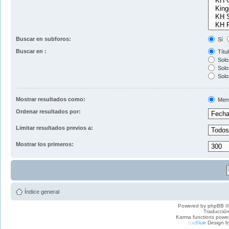
Buscar en subforos:
Sí
Buscar en :
Títul
Solo 
Solo 
Solo
Mostrar resultados como:
Men
Ordenar resultados por:
Limitar resultados previos a:
Mostrar los primeros:
Índice general
Powered by
phpBB
©
Traducción
Karma functions pow
I
c
e
B
l
u
e
Design b