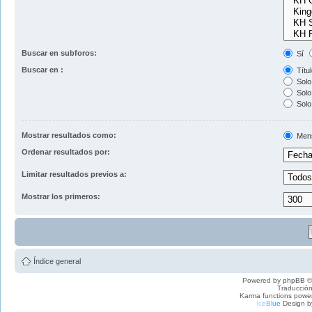
Buscar en subforos:
Sí
Buscar en :
Títul
Solo 
Solo 
Solo
Mostrar resultados como:
Men
Ordenar resultados por:
Limitar resultados previos a:
Mostrar los primeros:
Índice general
Powered by
phpBB
©
Traducción
Karma functions pow
I
c
e
B
l
u
e
Design b