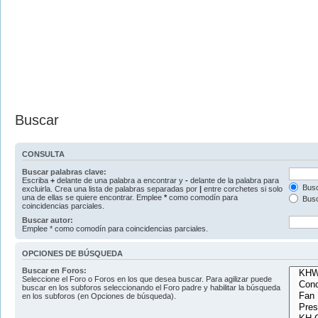
Buscar
CONSULTA
Buscar palabras clave:
Escriba
+
delante de una palabra a encontrar y
-
delante de la palabra para
Busc
excluirla. Crea una lista de palabras separadas por
|
entre corchetes si solo
una de ellas se quiere encontrar. Emplee
*
como comodín para
Busc
coincidencias parciales.
Buscar autor:
Emplee * como comodín para coincidencias parciales.
OPCIONES DE BÚSQUEDA
Buscar en Foros:
Seleccione el Foro o Foros en los que desea buscar. Para agilizar puede
buscar en los subforos seleccionando el Foro padre y habilitar la búsqueda
en los subforos (en Opciones de búsqueda).