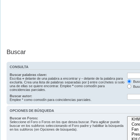
Buscar
CONSULTA
Buscar palabras clave:
Escriba
+
delante de una palabra a encontrar y
-
delante de la palabra para
Busc
excluirla. Crea una lista de palabras separadas por
|
entre corchetes si solo
una de ellas se quiere encontrar. Emplee
*
como comodín para
Busc
coincidencias parciales.
Buscar autor:
Emplee * como comodín para coincidencias parciales.
OPCIONES DE BÚSQUEDA
Buscar en Foros:
Seleccione el Foro o Foros en los que desea buscar. Para agilizar puede
buscar en los subforos seleccionando el Foro padre y habilitar la búsqueda
en los subforos (en Opciones de búsqueda).