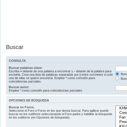
Buscar
CONSULTA
Buscar palabras clave:
Escriba
+
delante de una palabra a encontrar y
-
delante de la palabra para
Busc
excluirla. Crea una lista de palabras separadas por
|
entre corchetes si solo
una de ellas se quiere encontrar. Emplee
*
como comodín para
Busc
coincidencias parciales.
Buscar autor:
Emplee * como comodín para coincidencias parciales.
OPCIONES DE BÚSQUEDA
Buscar en Foros:
Seleccione el Foro o Foros en los que desea buscar. Para agilizar puede
buscar en los subforos seleccionando el Foro padre y habilitar la búsqueda
en los subforos (en Opciones de búsqueda).