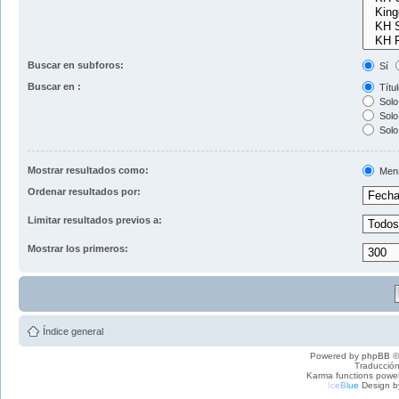
Buscar en subforos:
Sí
Buscar en :
Títul
Solo 
Solo 
Solo
Mostrar resultados como:
Men
Ordenar resultados por:
Limitar resultados previos a:
Mostrar los primeros:
Índice general
Powered by
phpBB
©
Traducción
Karma functions pow
I
c
e
B
l
u
e
Design b