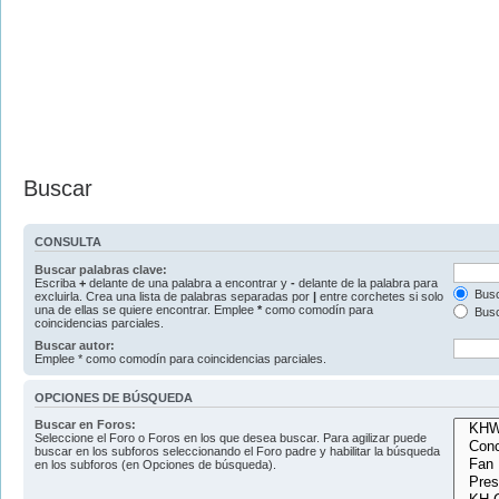
Buscar
CONSULTA
Buscar palabras clave:
Escriba
+
delante de una palabra a encontrar y
-
delante de la palabra para
Busc
excluirla. Crea una lista de palabras separadas por
|
entre corchetes si solo
una de ellas se quiere encontrar. Emplee
*
como comodín para
Busc
coincidencias parciales.
Buscar autor:
Emplee * como comodín para coincidencias parciales.
OPCIONES DE BÚSQUEDA
Buscar en Foros:
Seleccione el Foro o Foros en los que desea buscar. Para agilizar puede
buscar en los subforos seleccionando el Foro padre y habilitar la búsqueda
en los subforos (en Opciones de búsqueda).