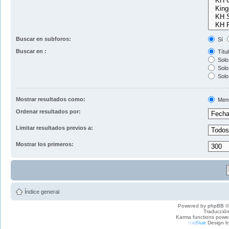
Buscar en subforos:
Sí
Buscar en :
Títul
Solo 
Solo 
Solo
Mostrar resultados como:
Men
Ordenar resultados por:
Limitar resultados previos a:
Mostrar los primeros:
Índice general
Powered by
phpBB
©
Traducción
Karma functions pow
I
c
e
B
l
u
e
Design b