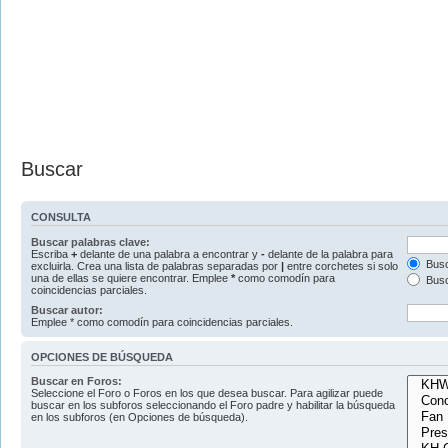
Buscar
CONSULTA
Buscar palabras clave:
Escriba
+
delante de una palabra a encontrar y
-
delante de la palabra para
Busc
excluirla. Crea una lista de palabras separadas por
|
entre corchetes si solo
una de ellas se quiere encontrar. Emplee
*
como comodín para
Busc
coincidencias parciales.
Buscar autor:
Emplee * como comodín para coincidencias parciales.
OPCIONES DE BÚSQUEDA
Buscar en Foros:
Seleccione el Foro o Foros en los que desea buscar. Para agilizar puede
buscar en los subforos seleccionando el Foro padre y habilitar la búsqueda
en los subforos (en Opciones de búsqueda).