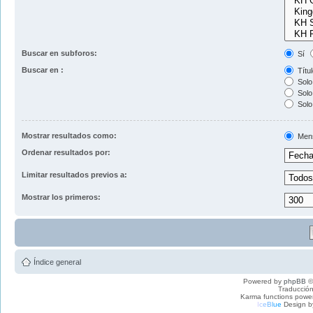
Buscar en subforos:
Sí
Buscar en :
Títul
Solo 
Solo 
Solo
Mostrar resultados como:
Men
Ordenar resultados por:
Limitar resultados previos a:
Mostrar los primeros:
Índice general
Powered by
phpBB
©
Traducción
Karma functions pow
I
c
e
B
l
u
e
Design b