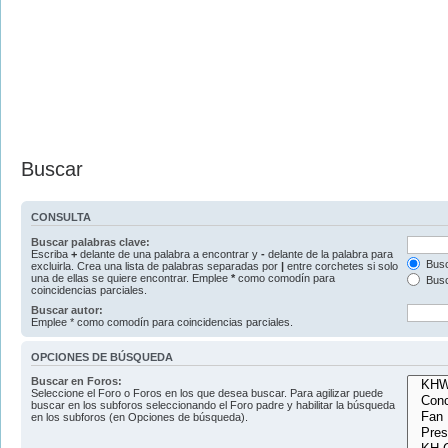
Buscar
CONSULTA
Buscar palabras clave:
Escriba
+
delante de una palabra a encontrar y
-
delante de la palabra para
Busc
excluirla. Crea una lista de palabras separadas por
|
entre corchetes si solo
una de ellas se quiere encontrar. Emplee
*
como comodín para
Busc
coincidencias parciales.
Buscar autor:
Emplee * como comodín para coincidencias parciales.
OPCIONES DE BÚSQUEDA
Buscar en Foros:
Seleccione el Foro o Foros en los que desea buscar. Para agilizar puede
buscar en los subforos seleccionando el Foro padre y habilitar la búsqueda
en los subforos (en Opciones de búsqueda).