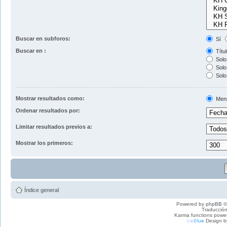
Buscar en subforos:
Sí
Buscar en :
Títul
Solo 
Solo 
Solo
Mostrar resultados como:
Men
Ordenar resultados por:
Limitar resultados previos a:
Mostrar los primeros:
Índice general
Powered by
phpBB
©
Traducción
Karma functions pow
I
c
e
B
l
u
e
Design b