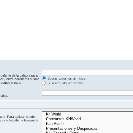
delante de la palabra para
Buscar todos los términos
 por
|
entre corchetes si solo
comodín para
Buscar cualquier término
iales.
car. Para agilizar puede
dre y habilitar la búsqueda