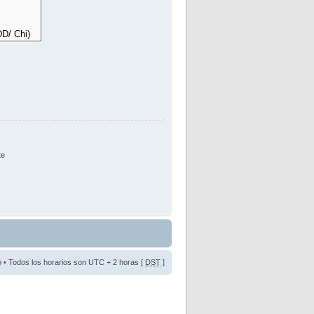
te
o
• Todos los horarios son UTC + 2 horas [
DST
]