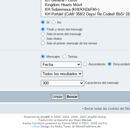
Sí
No
Título y texto del mensaje
Solo el texto del mensaje
Solo títulos
Solo el primer mensaje de los temas
Mensajes
Temas
Ascendente
Descenden
Caracteres del mensaje
•
Borrar todas las cookies del Siti
Powered by
phpBB
© 2000, 2002, 2005, 2007 phpBB Group
Traducción al español por
Huan Manwë
Karma functions powered by Karma MOD © 2007, 2009 m157y
I
c
e
B
l
u
e
Design by
Abdul Turan
@
MovieParkFans.de