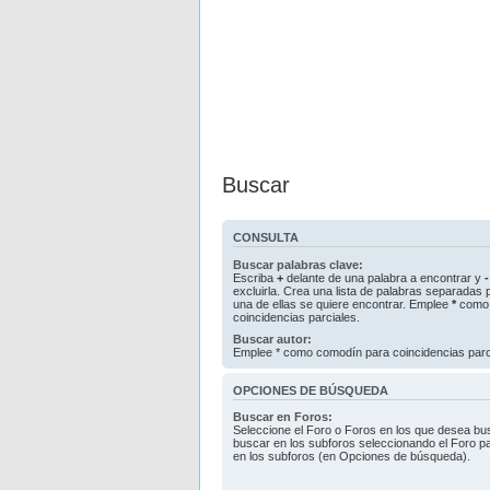
Buscar
CONSULTA
Buscar palabras clave:
Escriba
+
delante de una palabra a encontrar y
-
excluirla. Crea una lista de palabras separadas
una de ellas se quiere encontrar. Emplee
*
como 
coincidencias parciales.
Buscar autor:
Emplee * como comodín para coincidencias parc
OPCIONES DE BÚSQUEDA
Buscar en Foros:
Seleccione el Foro o Foros en los que desea bus
buscar en los subforos seleccionando el Foro pa
en los subforos (en Opciones de búsqueda).