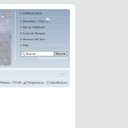
KHWorld Web
Shoutbox / Chat
Rol de KHWorld
Lista de Rangos
Normas del foro
FAQ
Búsqueda avanzada
Tienda
Platines
Registrarse
Identificarse