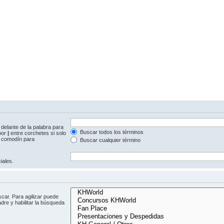
delante de la palabra para
Buscar todos los términos
 por
|
entre corchetes si solo
comodín para
Buscar cualquier término
iales.
car. Para agilizar puede
dre y habilitar la búsqueda