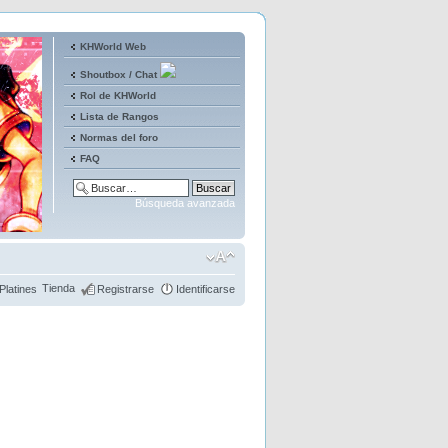
KHWorld Web
Shoutbox / Chat
Rol de KHWorld
Lista de Rangos
Normas del foro
FAQ
Búsqueda avanzada
Tienda
Platines
Registrarse
Identificarse