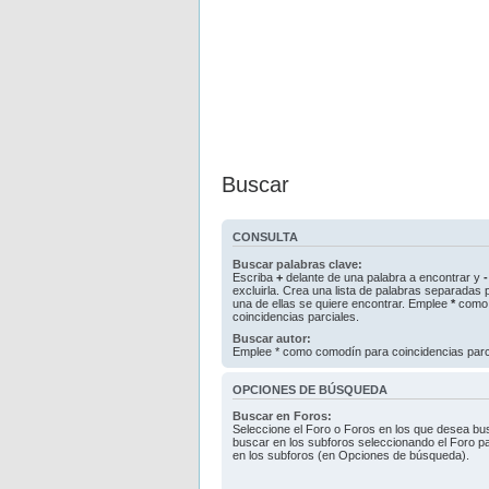
Buscar
CONSULTA
Buscar palabras clave:
Escriba
+
delante de una palabra a encontrar y
-
excluirla. Crea una lista de palabras separadas
una de ellas se quiere encontrar. Emplee
*
como 
coincidencias parciales.
Buscar autor:
Emplee * como comodín para coincidencias parc
OPCIONES DE BÚSQUEDA
Buscar en Foros:
Seleccione el Foro o Foros en los que desea bus
buscar en los subforos seleccionando el Foro pa
en los subforos (en Opciones de búsqueda).