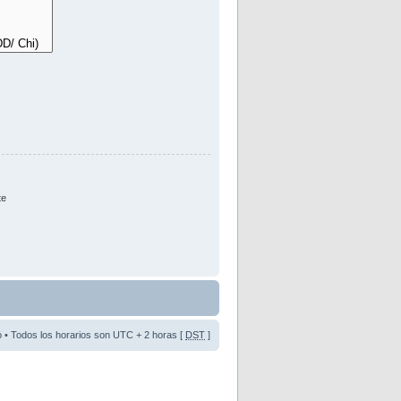
te
o
• Todos los horarios son UTC + 2 horas [
DST
]