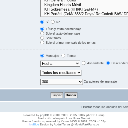
Sí
No
Título y texto del mensaje
Solo el texto del mensaje
Solo títulos
Solo el primer mensaje de los temas
Mensajes
Temas
Ascendente
Descenden
Caracteres del mensaje
•
Borrar todas las cookies del Siti
Powered by
phpBB
© 2000, 2002, 2005, 2007 phpBB Group
Traducción al español por
Huan Manwë
Karma functions powered by Karma MOD © 2007, 2009 m157y
I
c
e
B
l
u
e
Design by
Abdul Turan
@
MovieParkFans.de