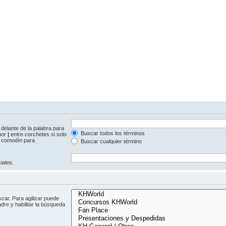
delante de la palabra para
Buscar todos los términos
 por
|
entre corchetes si solo
comodín para
Buscar cualquier término
iales.
car. Para agilizar puede
dre y habilitar la búsqueda