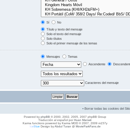
Sí
No
Título y texto del mensaje
Solo el texto del mensaje
Solo títulos
Solo el primer mensaje de los temas
Mensajes
Temas
Ascendente
Descenden
Caracteres del mensaje
•
Borrar todas las cookies del Siti
Powered by
phpBB
© 2000, 2002, 2005, 2007 phpBB Group
Traducción al español por
Huan Manwë
Karma functions powered by Karma MOD © 2007, 2009 m157y
I
c
e
B
l
u
e
Design by
Abdul Turan
@
MovieParkFans.de