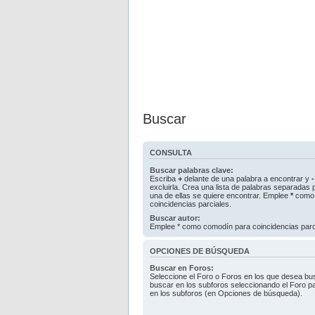
Buscar
CONSULTA
Buscar palabras clave:
Escriba
+
delante de una palabra a encontrar y
-
excluirla. Crea una lista de palabras separadas
una de ellas se quiere encontrar. Emplee
*
como 
coincidencias parciales.
Buscar autor:
Emplee * como comodín para coincidencias parc
OPCIONES DE BÚSQUEDA
Buscar en Foros:
Seleccione el Foro o Foros en los que desea bus
buscar en los subforos seleccionando el Foro pa
en los subforos (en Opciones de búsqueda).