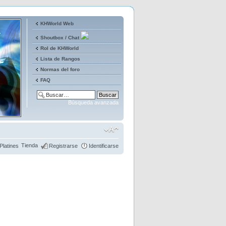
KHWorld Web
Shoutbox / Chat
Rol de KHWorld
Lista de Rangos
Normas del foro
FAQ
Búsqueda avanzada
Tienda
Platines
Registrarse
Identificarse