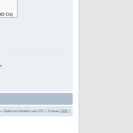
te
o
• Todos los horarios son UTC + 2 horas [
DST
]