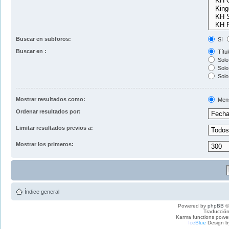
Buscar en subforos:
Sí
Buscar en :
Títul
Solo 
Solo 
Solo
Mostrar resultados como:
Men
Ordenar resultados por:
Limitar resultados previos a:
Mostrar los primeros:
Índice general
Powered by
phpBB
©
Traducción
Karma functions pow
I
c
e
B
l
u
e
Design b