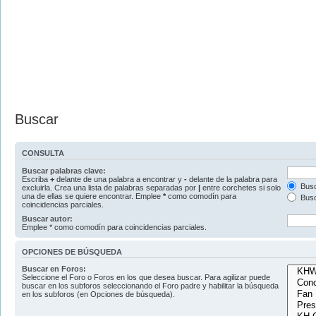
Buscar
CONSULTA
Buscar palabras clave:
Escriba
+
delante de una palabra a encontrar y
-
delante de la palabra para
Busc
excluirla. Crea una lista de palabras separadas por
|
entre corchetes si solo
una de ellas se quiere encontrar. Emplee
*
como comodín para
Busc
coincidencias parciales.
Buscar autor:
Emplee * como comodín para coincidencias parciales.
OPCIONES DE BÚSQUEDA
Buscar en Foros:
Seleccione el Foro o Foros en los que desea buscar. Para agilizar puede
buscar en los subforos seleccionando el Foro padre y habilitar la búsqueda
en los subforos (en Opciones de búsqueda).