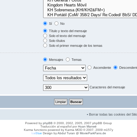
Sí
No
Título y texto del mensaje
Solo el texto del mensaje
Solo títulos
Solo el primer mensaje de los temas
Mensajes
Temas
Ascendente
Descenden
Caracteres del mensaje
•
Borrar todas las cookies del Siti
Powered by
phpBB
© 2000, 2002, 2005, 2007 phpBB Group
Traducción al español por
Huan Manwë
Karma functions powered by Karma MOD © 2007, 2009 m157y
I
c
e
B
l
u
e
Design by
Abdul Turan
@
MovieParkFans.de