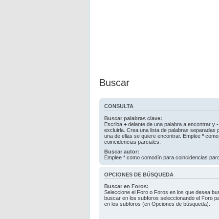
Buscar
CONSULTA
Buscar palabras clave:
Escriba
+
delante de una palabra a encontrar y
-
excluirla. Crea una lista de palabras separadas
una de ellas se quiere encontrar. Emplee
*
como 
coincidencias parciales.
Buscar autor:
Emplee * como comodín para coincidencias parc
OPCIONES DE BÚSQUEDA
Buscar en Foros:
Seleccione el Foro o Foros en los que desea bus
buscar en los subforos seleccionando el Foro pa
en los subforos (en Opciones de búsqueda).