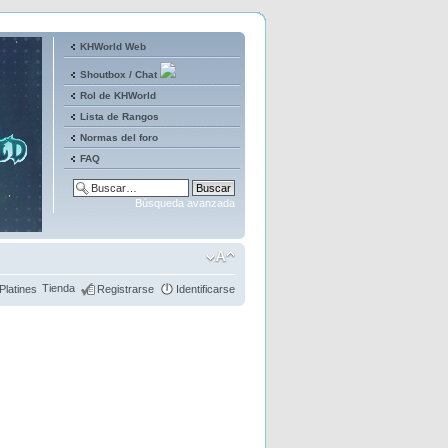
KHWorld Web
Shoutbox / Chat
Rol de KHWorld
Lista de Rangos
Normas del foro
FAQ
Búsqueda avanzada
Tienda
Platines
Registrarse
Identificarse