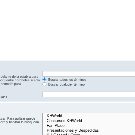
delante de la palabra para
Buscar todos los términos
 por
|
entre corchetes si solo
comodín para
Buscar cualquier término
iales.
car. Para agilizar puede
dre y habilitar la búsqueda