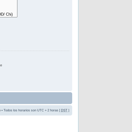
te
o
• Todos los horarios son UTC + 2 horas [
DST
]