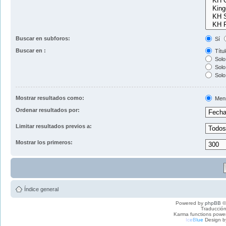
Buscar en subforos:
Sí
Buscar en :
Títul
Solo 
Solo 
Solo
Mostrar resultados como:
Men
Ordenar resultados por:
Limitar resultados previos a:
Mostrar los primeros:
Índice general
Powered by
phpBB
©
Traducción
Karma functions pow
I
c
e
B
l
u
e
Design b