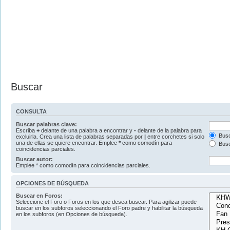
Buscar
CONSULTA
Buscar palabras clave:
Escriba
+
delante de una palabra a encontrar y
-
delante de la palabra para
Busc
excluirla. Crea una lista de palabras separadas por
|
entre corchetes si solo
una de ellas se quiere encontrar. Emplee
*
como comodín para
Busc
coincidencias parciales.
Buscar autor:
Emplee * como comodín para coincidencias parciales.
OPCIONES DE BÚSQUEDA
Buscar en Foros:
Seleccione el Foro o Foros en los que desea buscar. Para agilizar puede
buscar en los subforos seleccionando el Foro padre y habilitar la búsqueda
en los subforos (en Opciones de búsqueda).