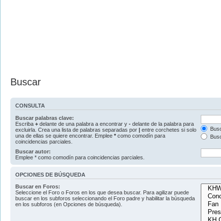
Buscar
CONSULTA
Buscar palabras clave:
Escriba
+
delante de una palabra a encontrar y
-
delante de la palabra para
Busc
excluirla. Crea una lista de palabras separadas por
|
entre corchetes si solo
una de ellas se quiere encontrar. Emplee
*
como comodín para
Busc
coincidencias parciales.
Buscar autor:
Emplee * como comodín para coincidencias parciales.
OPCIONES DE BÚSQUEDA
Buscar en Foros:
Seleccione el Foro o Foros en los que desea buscar. Para agilizar puede
buscar en los subforos seleccionando el Foro padre y habilitar la búsqueda
en los subforos (en Opciones de búsqueda).