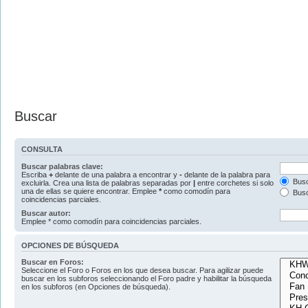
Buscar
CONSULTA
Buscar palabras clave:
Escriba
+
delante de una palabra a encontrar y
-
delante de la palabra para
Busc
excluirla. Crea una lista de palabras separadas por
|
entre corchetes si solo
una de ellas se quiere encontrar. Emplee
*
como comodín para
Busc
coincidencias parciales.
Buscar autor:
Emplee * como comodín para coincidencias parciales.
OPCIONES DE BÚSQUEDA
Buscar en Foros:
Seleccione el Foro o Foros en los que desea buscar. Para agilizar puede
buscar en los subforos seleccionando el Foro padre y habilitar la búsqueda
en los subforos (en Opciones de búsqueda).