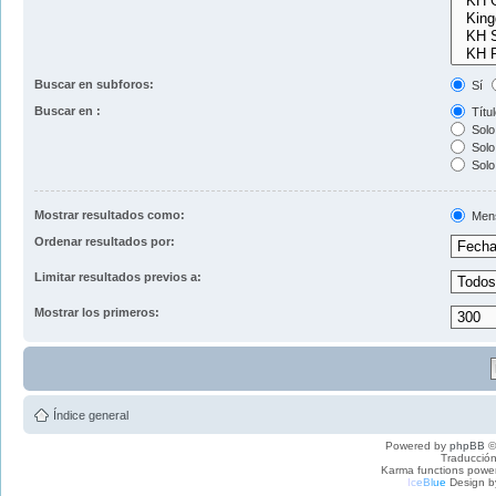
Buscar en subforos:
Sí
Buscar en :
Títul
Solo 
Solo 
Solo
Mostrar resultados como:
Men
Ordenar resultados por:
Limitar resultados previos a:
Mostrar los primeros:
Índice general
Powered by
phpBB
©
Traducción
Karma functions pow
I
c
e
B
l
u
e
Design b