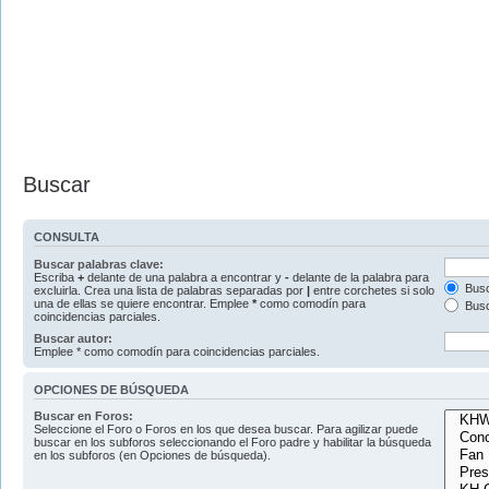
Buscar
CONSULTA
Buscar palabras clave:
Escriba
+
delante de una palabra a encontrar y
-
delante de la palabra para
Busc
excluirla. Crea una lista de palabras separadas por
|
entre corchetes si solo
una de ellas se quiere encontrar. Emplee
*
como comodín para
Busc
coincidencias parciales.
Buscar autor:
Emplee * como comodín para coincidencias parciales.
OPCIONES DE BÚSQUEDA
Buscar en Foros:
Seleccione el Foro o Foros en los que desea buscar. Para agilizar puede
buscar en los subforos seleccionando el Foro padre y habilitar la búsqueda
en los subforos (en Opciones de búsqueda).