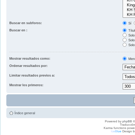
Buscar en subforos:
Sí
Buscar en :
Títul
Solo 
Solo 
Solo
Mostrar resultados como:
Men
Ordenar resultados por:
Limitar resultados previos a:
Mostrar los primeros:
Índice general
Powered by
phpBB
©
Traducción
Karma functions pow
I
c
e
B
l
u
e
Design b