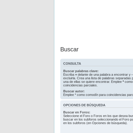
Buscar
CONSULTA
Buscar palabras clave:
Escriba
+
delante de una palabra a encontrar y
-
excluirla. Crea una lista de palabras separadas
una de ellas se quiere encontrar. Emplee
*
como 
coincidencias parciales.
Buscar autor:
Emplee * como comodín para coincidencias parc
OPCIONES DE BÚSQUEDA
Buscar en Foros:
Seleccione el Foro o Foros en los que desea bus
buscar en los subforos seleccionando el Foro pa
en los subforos (en Opciones de búsqueda).