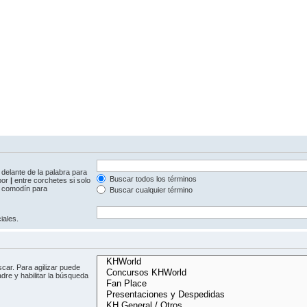
delante de la palabra para
Buscar todos los términos
 por
|
entre corchetes si solo
comodín para
Buscar cualquier término
iales.
car. Para agilizar puede
dre y habilitar la búsqueda