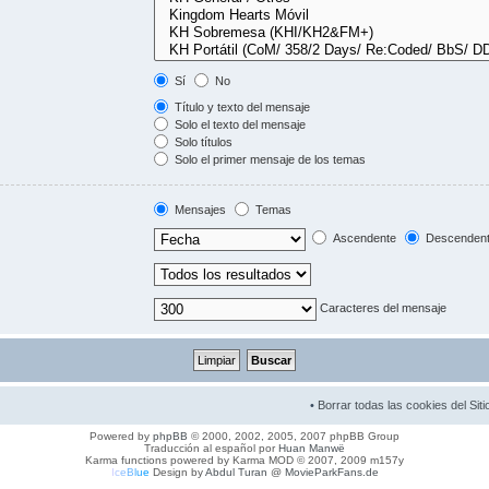
Sí
No
Título y texto del mensaje
Solo el texto del mensaje
Solo títulos
Solo el primer mensaje de los temas
Mensajes
Temas
Ascendente
Descenden
Caracteres del mensaje
•
Borrar todas las cookies del Siti
Powered by
phpBB
© 2000, 2002, 2005, 2007 phpBB Group
Traducción al español por
Huan Manwë
Karma functions powered by Karma MOD © 2007, 2009 m157y
I
c
e
B
l
u
e
Design by
Abdul Turan
@
MovieParkFans.de