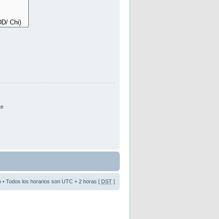
te
o
• Todos los horarios son UTC + 2 horas [
DST
]