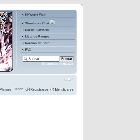
KHWorld Web
Shoutbox / Chat
Rol de KHWorld
Lista de Rangos
Normas del foro
FAQ
Búsqueda avanzada
Tienda
Platines
Registrarse
Identificarse