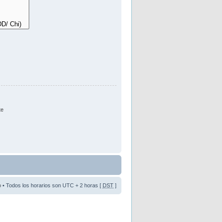
te
o
• Todos los horarios son UTC + 2 horas [
DST
]