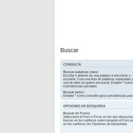
Buscar
CONSULTA
Buscar palabras clave:
Escriba
+
delante de una palabra a encontrar y
-
excluirla. Crea una lista de palabras separadas
una de ellas se quiere encontrar. Emplee
*
como 
coincidencias parciales.
Buscar autor:
Emplee * como comodín para coincidencias parc
OPCIONES DE BÚSQUEDA
Buscar en Foros:
Seleccione el Foro o Foros en los que desea bus
buscar en los subforos seleccionando el Foro pa
en los subforos (en Opciones de búsqueda).