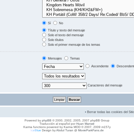
Sí
No
Título y texto del mensaje
Solo el texto del mensaje
Solo títulos
Solo el primer mensaje de los temas
Mensajes
Temas
Ascendente
Descenden
Caracteres del mensaje
•
Borrar todas las cookies del Siti
Powered by
phpBB
© 2000, 2002, 2005, 2007 phpBB Group
Traducción al español por
Huan Manwë
Karma functions powered by Karma MOD © 2007, 2009 m157y
I
c
e
B
l
u
e
Design by
Abdul Turan
@
MovieParkFans.de