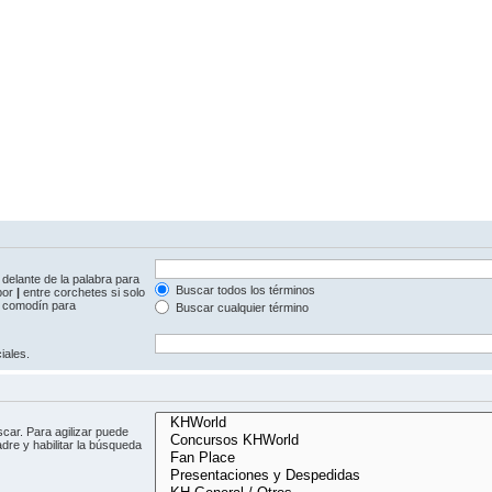
delante de la palabra para
Buscar todos los términos
 por
|
entre corchetes si solo
comodín para
Buscar cualquier término
iales.
car. Para agilizar puede
dre y habilitar la búsqueda