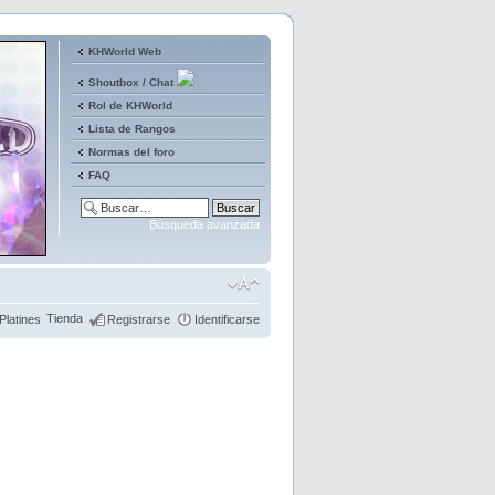
KHWorld Web
Shoutbox / Chat
Rol de KHWorld
Lista de Rangos
Normas del foro
FAQ
Búsqueda avanzada
Tienda
Platines
Registrarse
Identificarse