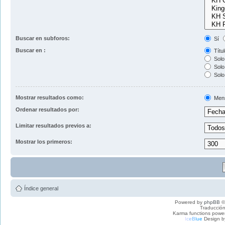
Buscar en subforos:
Sí
Buscar en :
Títul
Solo 
Solo 
Solo
Mostrar resultados como:
Men
Ordenar resultados por:
Limitar resultados previos a:
Mostrar los primeros:
Índice general
Powered by
phpBB
©
Traducción
Karma functions pow
I
c
e
B
l
u
e
Design b