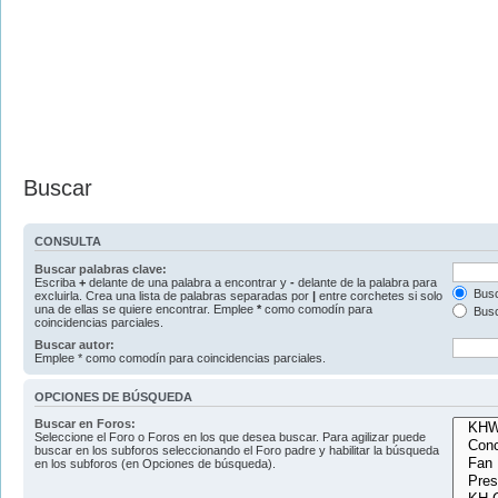
Buscar
CONSULTA
Buscar palabras clave:
Escriba
+
delante de una palabra a encontrar y
-
delante de la palabra para
Busc
excluirla. Crea una lista de palabras separadas por
|
entre corchetes si solo
una de ellas se quiere encontrar. Emplee
*
como comodín para
Busc
coincidencias parciales.
Buscar autor:
Emplee * como comodín para coincidencias parciales.
OPCIONES DE BÚSQUEDA
Buscar en Foros:
Seleccione el Foro o Foros en los que desea buscar. Para agilizar puede
buscar en los subforos seleccionando el Foro padre y habilitar la búsqueda
en los subforos (en Opciones de búsqueda).