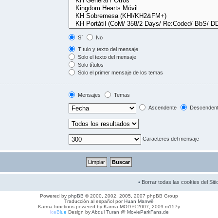
Sí
No
Título y texto del mensaje
Solo el texto del mensaje
Solo títulos
Solo el primer mensaje de los temas
Mensajes
Temas
Ascendente
Descenden
Caracteres del mensaje
•
Borrar todas las cookies del Siti
Powered by
phpBB
© 2000, 2002, 2005, 2007 phpBB Group
Traducción al español por
Huan Manwë
Karma functions powered by Karma MOD © 2007, 2009 m157y
I
c
e
B
l
u
e
Design by
Abdul Turan
@
MovieParkFans.de