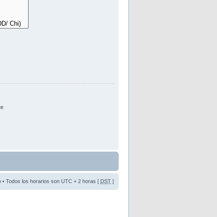
te
o
• Todos los horarios son UTC + 2 horas [
DST
]