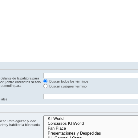
delante de la palabra para
Buscar todos los términos
 por
|
entre corchetes si solo
comodín para
Buscar cualquier término
iales.
car. Para agilizar puede
dre y habilitar la búsqueda