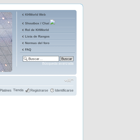
KHWorld Web
Shoutbox / Chat
Rol de KHWorld
Lista de Rangos
Normas del foro
FAQ
Búsqueda avanzada
Tienda
Platines
Registrarse
Identificarse