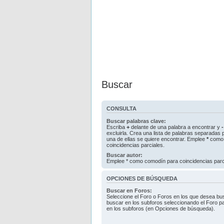
Buscar
CONSULTA
Buscar palabras clave:
Escriba
+
delante de una palabra a encontrar y
-
excluirla. Crea una lista de palabras separadas
una de ellas se quiere encontrar. Emplee
*
como 
coincidencias parciales.
Buscar autor:
Emplee * como comodín para coincidencias parc
OPCIONES DE BÚSQUEDA
Buscar en Foros:
Seleccione el Foro o Foros en los que desea bus
buscar en los subforos seleccionando el Foro pa
en los subforos (en Opciones de búsqueda).