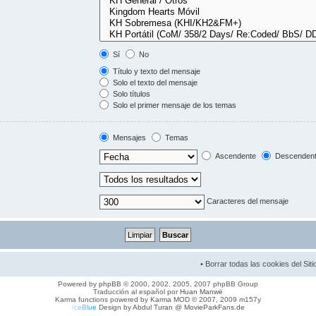
Sí
No
Título y texto del mensaje
Solo el texto del mensaje
Solo títulos
Solo el primer mensaje de los temas
Mensajes
Temas
Ascendente
Descenden
Caracteres del mensaje
•
Borrar todas las cookies del Siti
Powered by
phpBB
© 2000, 2002, 2005, 2007 phpBB Group
Traducción al español por
Huan Manwë
Karma functions powered by Karma MOD © 2007, 2009 m157y
I
c
e
B
l
u
e
Design by
Abdul Turan
@
MovieParkFans.de