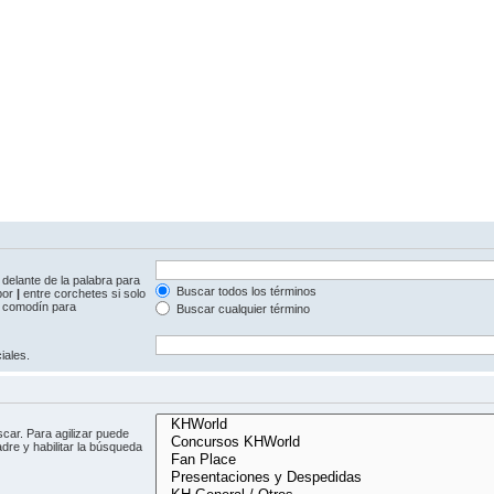
delante de la palabra para
Buscar todos los términos
 por
|
entre corchetes si solo
comodín para
Buscar cualquier término
iales.
car. Para agilizar puede
dre y habilitar la búsqueda