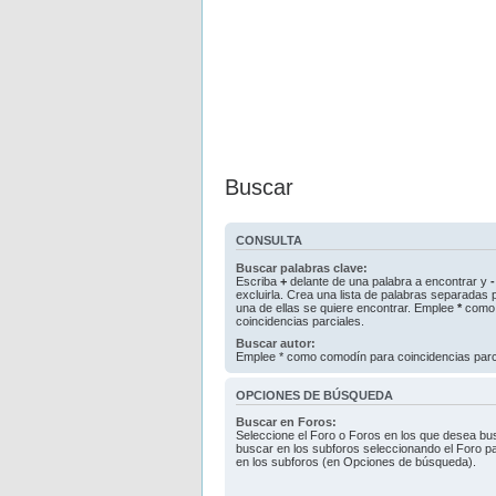
Buscar
CONSULTA
Buscar palabras clave:
Escriba
+
delante de una palabra a encontrar y
-
excluirla. Crea una lista de palabras separadas
una de ellas se quiere encontrar. Emplee
*
como 
coincidencias parciales.
Buscar autor:
Emplee * como comodín para coincidencias parc
OPCIONES DE BÚSQUEDA
Buscar en Foros:
Seleccione el Foro o Foros en los que desea bus
buscar en los subforos seleccionando el Foro pa
en los subforos (en Opciones de búsqueda).