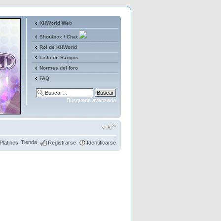
KHWorld Web
Shoutbox / Chat
Rol de KHWorld
Lista de Rangos
Normas del foro
FAQ
Búsqueda avanzada
Tienda
Platines
Registrarse
Identificarse