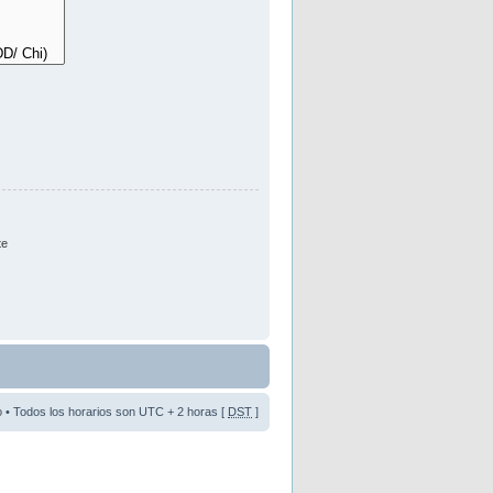
te
o
• Todos los horarios son UTC + 2 horas [
DST
]