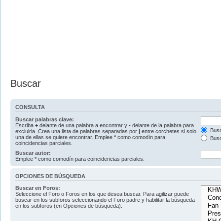
Buscar
CONSULTA
Buscar palabras clave:
Escriba
+
delante de una palabra a encontrar y
-
delante de la palabra para
Busc
excluirla. Crea una lista de palabras separadas por
|
entre corchetes si solo
una de ellas se quiere encontrar. Emplee
*
como comodín para
Busc
coincidencias parciales.
Buscar autor:
Emplee * como comodín para coincidencias parciales.
OPCIONES DE BÚSQUEDA
Buscar en Foros:
Seleccione el Foro o Foros en los que desea buscar. Para agilizar puede
buscar en los subforos seleccionando el Foro padre y habilitar la búsqueda
en los subforos (en Opciones de búsqueda).