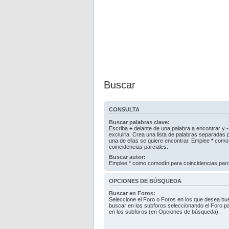
Buscar
CONSULTA
Buscar palabras clave:
Escriba
+
delante de una palabra a encontrar y
-
excluirla. Crea una lista de palabras separadas
una de ellas se quiere encontrar. Emplee
*
como 
coincidencias parciales.
Buscar autor:
Emplee * como comodín para coincidencias parc
OPCIONES DE BÚSQUEDA
Buscar en Foros:
Seleccione el Foro o Foros en los que desea bus
buscar en los subforos seleccionando el Foro pa
en los subforos (en Opciones de búsqueda).