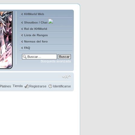
KHWorld Web
Shoutbox / Chat
Rol de KHWorld
Lista de Rangos
Normas del foro
FAQ
Búsqueda avanzada
Tienda
Platines
Registrarse
Identificarse