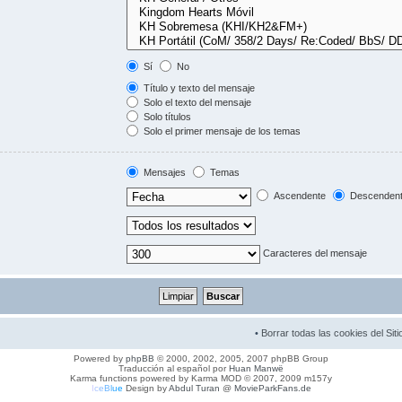
Sí
No
Título y texto del mensaje
Solo el texto del mensaje
Solo títulos
Solo el primer mensaje de los temas
Mensajes
Temas
Ascendente
Descenden
Caracteres del mensaje
•
Borrar todas las cookies del Siti
Powered by
phpBB
© 2000, 2002, 2005, 2007 phpBB Group
Traducción al español por
Huan Manwë
Karma functions powered by Karma MOD © 2007, 2009 m157y
I
c
e
B
l
u
e
Design by
Abdul Turan
@
MovieParkFans.de