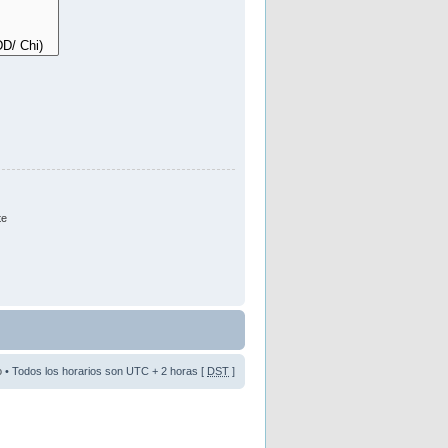
te
o
• Todos los horarios son UTC + 2 horas [
DST
]