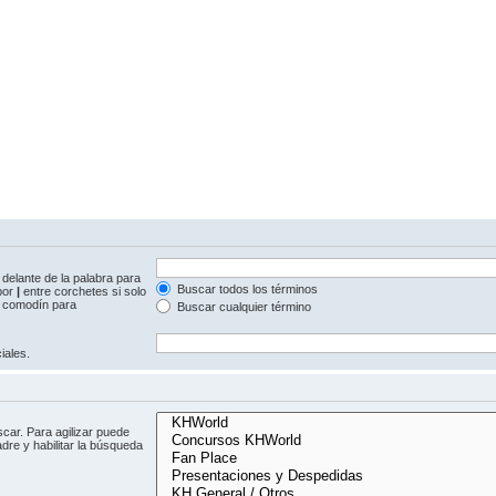
delante de la palabra para
Buscar todos los términos
 por
|
entre corchetes si solo
comodín para
Buscar cualquier término
iales.
car. Para agilizar puede
dre y habilitar la búsqueda