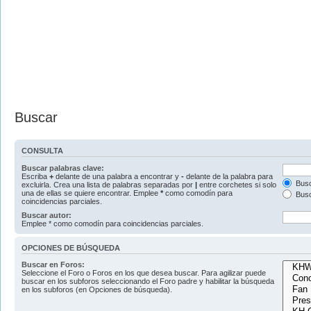
Buscar
CONSULTA
Buscar palabras clave:
Escriba
+
delante de una palabra a encontrar y
-
delante de la palabra para
Busc
excluirla. Crea una lista de palabras separadas por
|
entre corchetes si solo
una de ellas se quiere encontrar. Emplee
*
como comodín para
Busc
coincidencias parciales.
Buscar autor:
Emplee * como comodín para coincidencias parciales.
OPCIONES DE BÚSQUEDA
Buscar en Foros:
Seleccione el Foro o Foros en los que desea buscar. Para agilizar puede
buscar en los subforos seleccionando el Foro padre y habilitar la búsqueda
en los subforos (en Opciones de búsqueda).