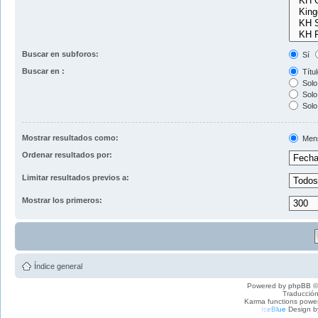
Buscar en subforos:
Sí
Buscar en :
Títul
Solo 
Solo 
Solo
Mostrar resultados como:
Men
Ordenar resultados por:
Limitar resultados previos a:
Mostrar los primeros:
Índice general
Powered by
phpBB
©
Traducción
Karma functions pow
I
c
e
B
l
u
e
Design b