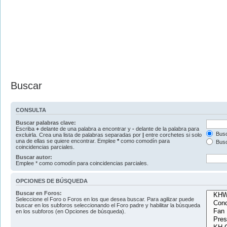
Buscar
CONSULTA
Buscar palabras clave:
Escriba
+
delante de una palabra a encontrar y
-
delante de la palabra para
Busc
excluirla. Crea una lista de palabras separadas por
|
entre corchetes si solo
una de ellas se quiere encontrar. Emplee
*
como comodín para
Busc
coincidencias parciales.
Buscar autor:
Emplee * como comodín para coincidencias parciales.
OPCIONES DE BÚSQUEDA
Buscar en Foros:
Seleccione el Foro o Foros en los que desea buscar. Para agilizar puede
buscar en los subforos seleccionando el Foro padre y habilitar la búsqueda
en los subforos (en Opciones de búsqueda).