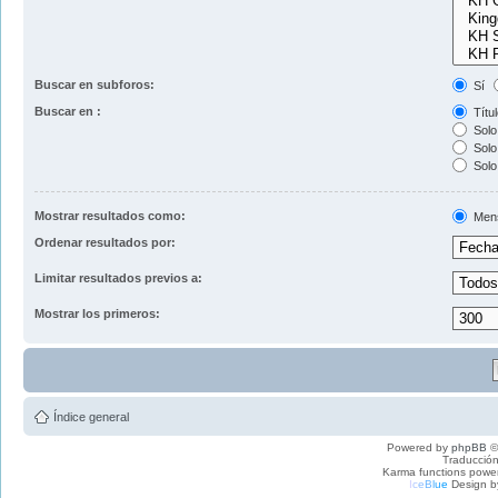
Buscar en subforos:
Sí
Buscar en :
Títul
Solo 
Solo 
Solo
Mostrar resultados como:
Men
Ordenar resultados por:
Limitar resultados previos a:
Mostrar los primeros:
Índice general
Powered by
phpBB
©
Traducción
Karma functions pow
I
c
e
B
l
u
e
Design b