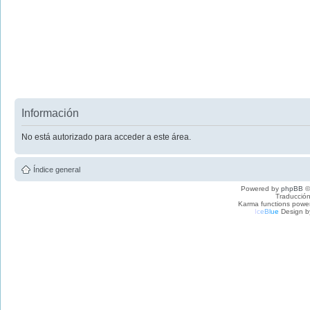
Información
No está autorizado para acceder a este área.
Índice general
Powered by
phpBB
©
Traducción
Karma functions pow
I
c
e
B
l
u
e
Design b