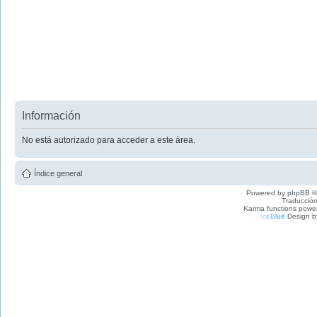
Información
No está autorizado para acceder a este área.
Índice general
Powered by
phpBB
©
Traducción
Karma functions pow
I
c
e
B
l
u
e
Design b