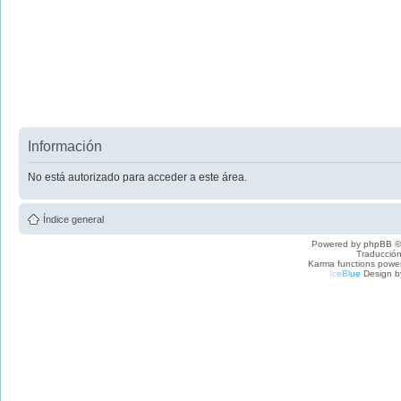
Información
No está autorizado para acceder a este área.
Índice general
Powered by
phpBB
©
Traducción
Karma functions pow
I
c
e
B
l
u
e
Design b