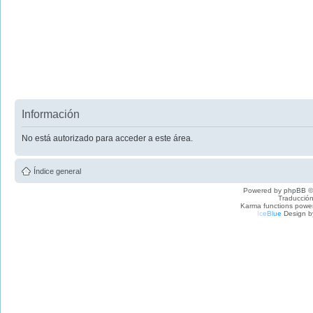
Información
No está autorizado para acceder a este área.
Índice general
Powered by
phpBB
©
Traducción
Karma functions pow
I
c
e
B
l
u
e
Design b