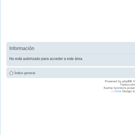
Información
No está autorizado para acceder a este área.
Índice general
Powered by
phpBB
©
Traducción
Karma functions pow
I
c
e
B
l
u
e
Design b