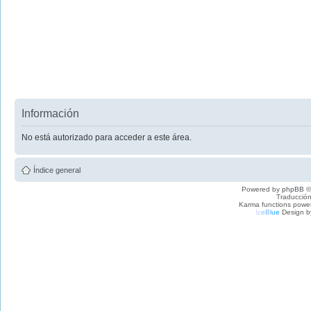
Información
No está autorizado para acceder a este área.
Índice general
Powered by
phpBB
©
Traducción
Karma functions pow
I
c
e
B
l
u
e
Design b