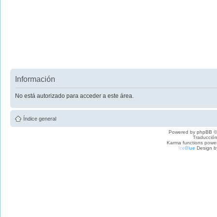
Información
No está autorizado para acceder a este área.
Índice general
Powered by
phpBB
©
Traducción
Karma functions pow
I
c
e
B
l
u
e
Design b