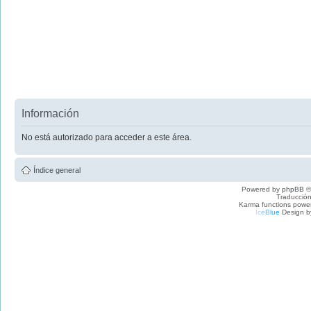
Información
No está autorizado para acceder a este área.
Índice general
Powered by
phpBB
©
Traducción
Karma functions pow
I
c
e
B
l
u
e
Design b