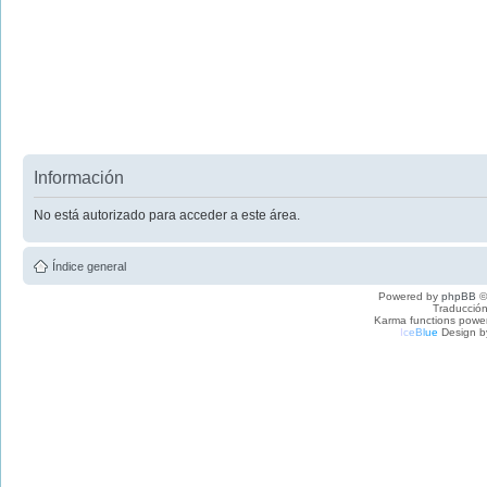
Información
No está autorizado para acceder a este área.
Índice general
Powered by
phpBB
©
Traducción
Karma functions pow
I
c
e
B
l
u
e
Design b