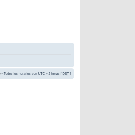
o
• Todos los horarios son UTC + 2 horas [
DST
]