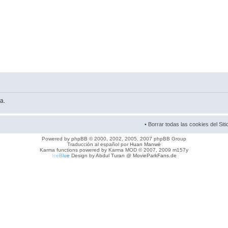
a.
•
Borrar todas las cookies del Siti
Powered by
phpBB
© 2000, 2002, 2005, 2007 phpBB Group
Traducción al español por
Huan Manwë
Karma functions powered by Karma MOD © 2007, 2009 m157y
I
c
e
B
l
u
e
Design by
Abdul Turan
@
MovieParkFans.de