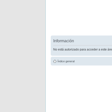
Información
No está autorizado para acceder a este áre
Índice general