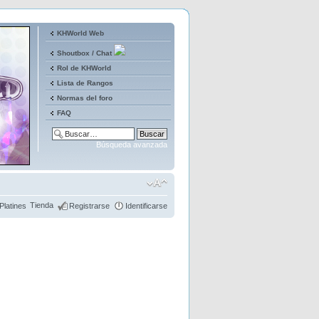
KHWorld Web
Shoutbox / Chat
Rol de KHWorld
Lista de Rangos
Normas del foro
FAQ
Búsqueda avanzada
Tienda
Platines
Registrarse
Identificarse