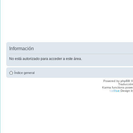
Información
No está autorizado para acceder a este área.
Índice general
Powered by
phpBB
©
Traducción
Karma functions pow
I
c
e
B
l
u
e
Design b