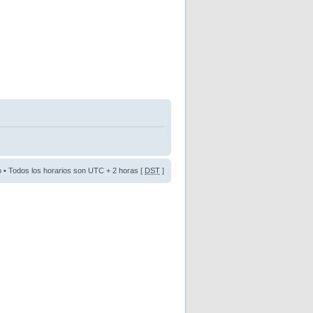
o
• Todos los horarios son UTC + 2 horas [
DST
]