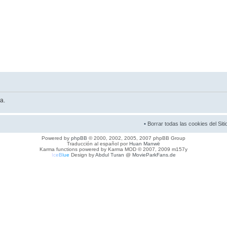
a.
•
Borrar todas las cookies del Siti
Powered by
phpBB
© 2000, 2002, 2005, 2007 phpBB Group
Traducción al español por
Huan Manwë
Karma functions powered by Karma MOD © 2007, 2009 m157y
I
c
e
B
l
u
e
Design by
Abdul Turan
@
MovieParkFans.de