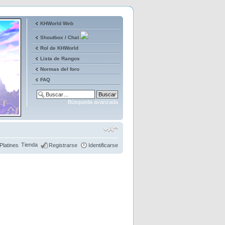
KHWorld Web
Shoutbox / Chat
Rol de KHWorld
Lista de Rangos
Normas del foro
FAQ
Búsqueda avanzada
Tienda
Platines
Registrarse
Identificarse