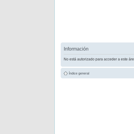
Información
No está autorizado para acceder a este áre
Índice general