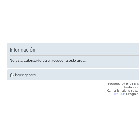
Información
No está autorizado para acceder a este área.
Índice general
Powered by
phpBB
©
Traducción
Karma functions pow
I
c
e
B
l
u
e
Design b