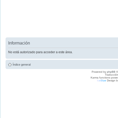
Información
No está autorizado para acceder a este área.
Índice general
Powered by
phpBB
©
Traducción
Karma functions pow
I
c
e
B
l
u
e
Design b