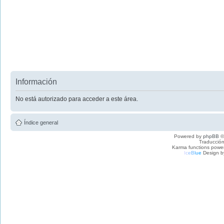
Información
No está autorizado para acceder a este área.
Índice general
Powered by
phpBB
©
Traducción
Karma functions pow
I
c
e
B
l
u
e
Design b