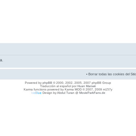
a.
•
Borrar todas las cookies del Siti
Powered by
phpBB
© 2000, 2002, 2005, 2007 phpBB Group
Traducción al español por
Huan Manwë
Karma functions powered by Karma MOD © 2007, 2009 m157y
I
c
e
B
l
u
e
Design by
Abdul Turan
@
MovieParkFans.de