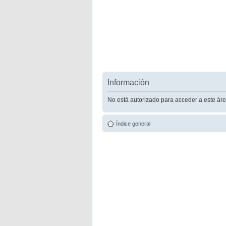
Información
No está autorizado para acceder a este áre
Índice general