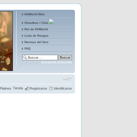
KHWorld Web
Shoutbox / Chat
Rol de KHWorld
Lista de Rangos
Normas del foro
FAQ
Búsqueda avanzada
Tienda
Platines
Registrarse
Identificarse