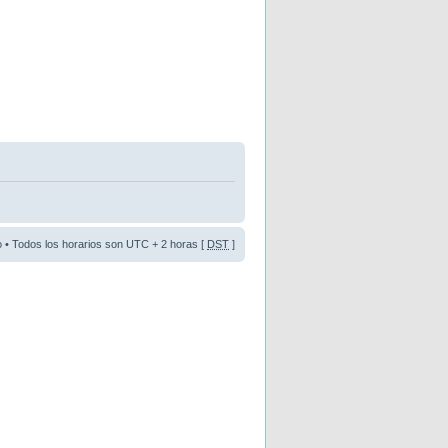
o
• Todos los horarios son UTC + 2 horas [
DST
]