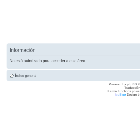
Información
No está autorizado para acceder a este área.
Índice general
Powered by
phpBB
©
Traducción
Karma functions pow
I
c
e
B
l
u
e
Design b