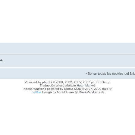
a.
•
Borrar todas las cookies del Siti
Powered by
phpBB
© 2000, 2002, 2005, 2007 phpBB Group
Traducción al español por
Huan Manwë
Karma functions powered by Karma MOD © 2007, 2009 m157y
I
c
e
B
l
u
e
Design by
Abdul Turan
@
MovieParkFans.de