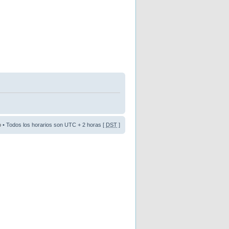
o
• Todos los horarios son UTC + 2 horas [
DST
]