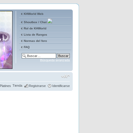
KHWorld Web
Shoutbox / Chat
Rol de KHWorld
Lista de Rangos
Normas del foro
FAQ
Búsqueda avanzada
Tienda
Platines
Registrarse
Identificarse