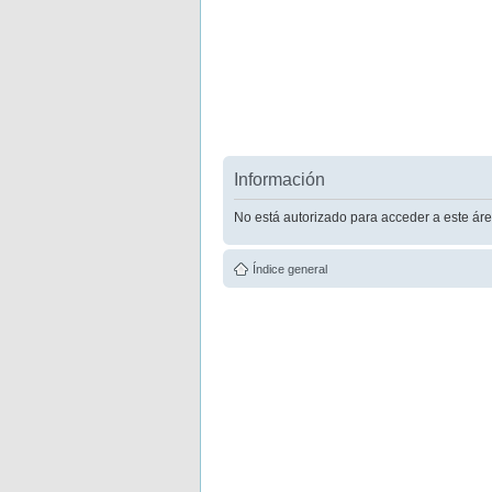
Información
No está autorizado para acceder a este áre
Índice general