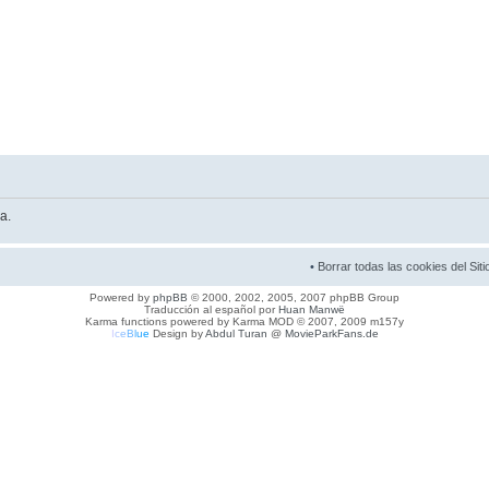
a.
•
Borrar todas las cookies del Siti
Powered by
phpBB
© 2000, 2002, 2005, 2007 phpBB Group
Traducción al español por
Huan Manwë
Karma functions powered by Karma MOD © 2007, 2009 m157y
I
c
e
B
l
u
e
Design by
Abdul Turan
@
MovieParkFans.de