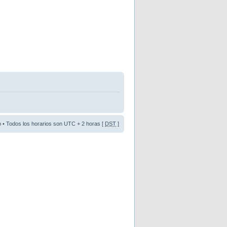
o
• Todos los horarios son UTC + 2 horas [
DST
]