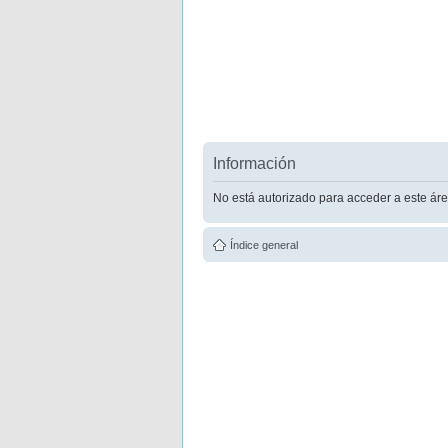
Información
No está autorizado para acceder a este áre
Índice general