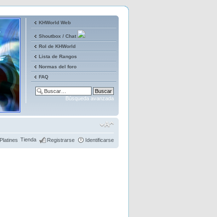
KHWorld Web
Shoutbox / Chat
Rol de KHWorld
Lista de Rangos
Normas del foro
FAQ
Búsqueda avanzada
Tienda
Platines
Registrarse
Identificarse